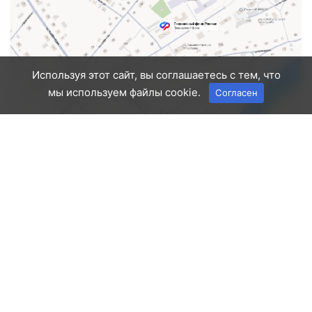
Используя этот сайт, вы соглашаетесь с тем, что
мы используем файлы cookie.
Согласен
Информация об отделении Социального фонда России в
с. Калманка Алтайского края
—
23.06.2025
339
Biol
0
с. Зональное, ул. Ленина, 9, пом.1
Социальный фонд России
Зональное Алтайский край