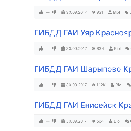
—
30.09.2017
931
Biol
ГИБДД ГАИ Уяр Красноя
—
30.09.2017
634
Biol
ГИБДД ГАИ Шарыпово Кр
—
30.09.2017
1.12K
Biol
ГИБДД ГАИ Енисейск Кр
—
30.09.2017
564
Biol