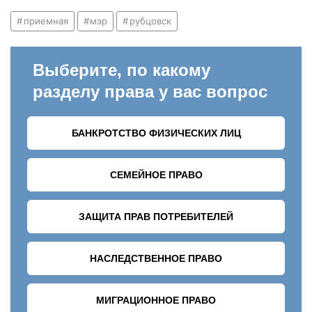
приемная
мэр
рубцовск