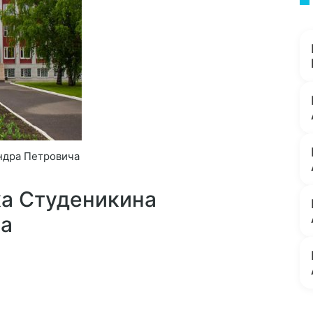
ндра Петровича
а Студеникина
ча