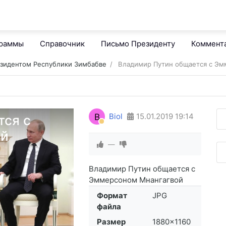
граммы
Справочник
Письмо Президенту
Коммент
езидентом Республики Зимбабве
Владимир Путин общается с Эм
B
Biol
15.01.2019
19:14
тся с
ой
—
Владимир Путин общается с
Эммерсоном Мнангагвой
Формат
JPG
файла
Размер
1880×1160