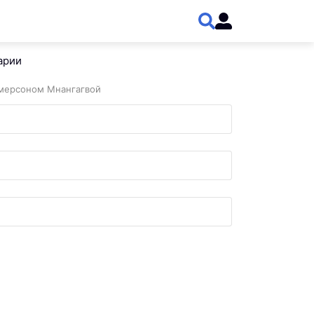
арии
мерсоном Мнангагвой