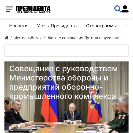
Новости
Указы Президента
Стенограммы
Сп
Фотоальбомы
Фото с совещания Путина с руководством
Совещание с руководством
Министерства обороны и
предприятий оборонно-
промышленного комплекса