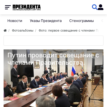
Новости
Указы Президента
Стенограммы
Сп
Фотоальбомы
Фото: первое совещание с членами Правите
Путин проводит совещание с
членами Правительства.