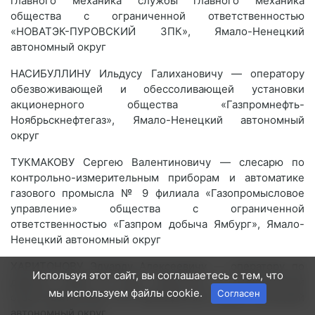
главного механика службы главного механика
общества с ограниченной ответственностью
«НОВАТЭК-ПУРОВСКИЙ ЗПК», Ямало-Ненецкий
автономный округ
НАСИБУЛЛИНУ Ильдусу Галихановичу — оператору
обезвоживающей и обессоливающей установки
акционерного общества «Газпромнефть-
Ноябрьскнефтегаз», Ямало-Ненецкий автономный
округ
ТУКМАКОВУ Сергею Валентиновичу — слесарю по
контрольно-измерительным приборам и автоматике
газового промысла № 9 филиала «Газопромысловое
управление» общества с ограниченной
ответственностью «Газпром добыча Ямбург», Ямало-
Ненецкий автономный округ
ХАРИТОНОВУ Эдуарду Алексеевичу — оператору по
Используя этот сайт, вы соглашаетесь с тем, что
добыче нефти и газа общества с ограниченной
мы используем файлы cookie.
Согласен
ответственностью «РН-Пурнефтегаз», Ямало-Ненецкий
автономный округ