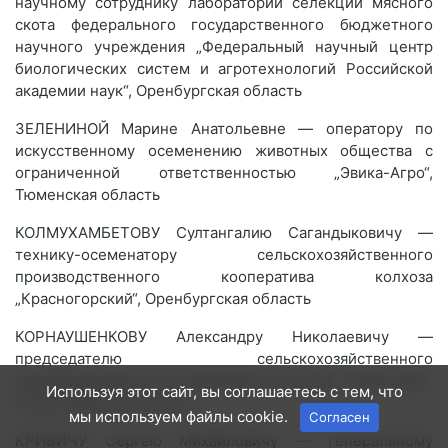
научному сотруднику лаборатории селекции мясного
скота федерального государственного бюджетного
научного учреждения „Федеральный научный центр
биологических систем и агротехнологий Российской
академии наук“, Оренбургская область
ЗЕЛЕНИНОЙ Марине Анатольевне — оператору по
искусственному осеменению животных общества с
ограниченной ответственностью „Эвика-Агро“,
Тюменская область
КОЛМУХАМБЕТОВУ Султангалию Сагандыковичу —
технику-осеменатору сельскохозяйственного
производственного кооператива колхоза
„Красногорский“, Оренбургская область
КОРНАУШЕНКОВУ Александру Николаевичу —
председателю сельскохозяйственного
производственного кооператива (колхоза) „Каменский“,
Используя этот сайт, вы соглашаетесь с тем, что
Нижегородская область
мы используем файлы cookie.
Согласен
КРИВИЧУ Сергею Михайловичу — генеральному