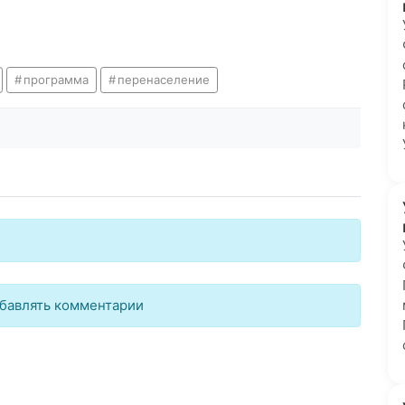
программа
перенаселение
бавлять комментарии