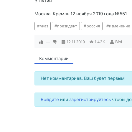
В.Путин
Москва, Кремль 12 ноября 2019 года №551
указ
президент
россия
изменение
—
12.11.2019
1.43K
Biol
Комментарии
Нет комментариев. Ваш будет первым!
Войдите
или
зарегистрируйтесь
чтобы до