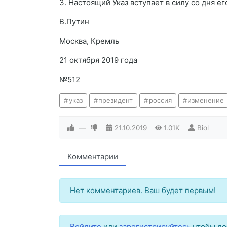
3. Настоящий Указ вступает в силу со дня ег
В.Путин
Москва, Кремль
21 октября 2019 года
№512
указ
президент
россия
изменение
—
21.10.2019
1.01K
Biol
Комментарии
Нет комментариев. Ваш будет первым!
Войдите
или
зарегистрируйтесь
чтобы до