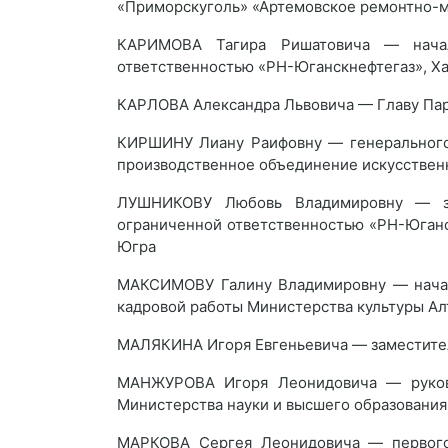
«Приморскуголь» «Артемовское ремонтно-м
КАРИМОВА Тагира Ришатовича — начал
ответственностью «РН-Юганскнефтегаз», Х
КАРЛОВА Александра Львовича — Главу Пар
КИРШИНУ Лиану Раифовну — генерального
производственное объединение искусствен
ЛУШНИКОВУ Любовь Владимировну — за
ограниченной ответственностью «РН-Юган
Югра
МАКСИМОВУ Галину Владимировну — началь
кадровой работы Министерства культуры Ал
МАЛЯКИНА Игоря Евгеньевича — заместител
МАНЖУРОВА Игоря Леонидовича — руково
Министерства науки и высшего образовани
МАРКОВА Сергея Леонидовича — первого