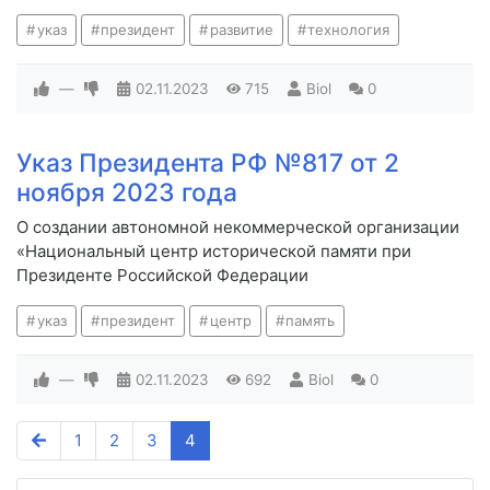
указ
президент
развитие
технология
—
02.11.2023
715
Biol
0
Указ Президента РФ №817 от 2
ноября 2023 года
О создании автономной некоммерческой организации
«Национальный центр исторической памяти при
Президенте Российской Федерации
указ
президент
центр
память
—
02.11.2023
692
Biol
0
1
2
3
4