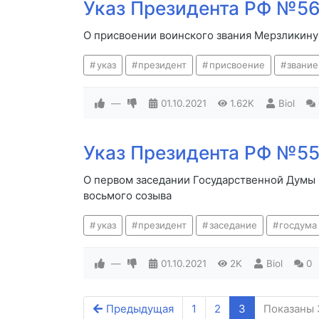
Указ Президента РФ №560
О присвоении воинского звания Мерзликину 
указ
президент
присвоение
звание
—
01.10.2021
1.62K
Biol
Указ Президента РФ №559
О первом заседании Государственной Думы
восьмого созыва
указ
президент
заседание
госдума
—
01.10.2021
2K
Biol
0
Предыдущая
1
2
3
Показаны 