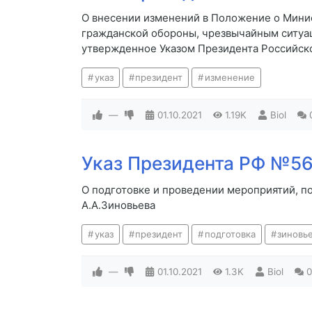
О внесении изменений в Положение о Мини
гражданской обороны, чрезвычайным ситуа
утвержденное Указом Президента Российско
указ
президент
изменение
—
01.10.2021
1.19K
Biol
Указ Президента РФ №564
О подготовке и проведении мероприятий, п
А.А.Зиновьева
указ
президент
подготовка
зиновь
—
01.10.2021
1.3K
Biol
0