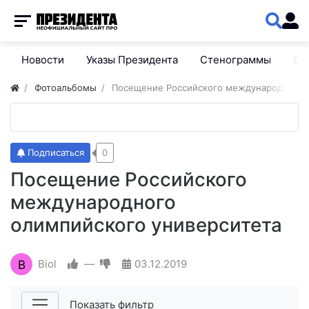
Новости
Указы Президента
Стенограммы
Сп
Фотоальбомы
Посещение Российского международного 
Подписаться
0
Посещение Российского
международного
олимпийского университета
B
Biol
—
03.12.2019
Показать фильтр