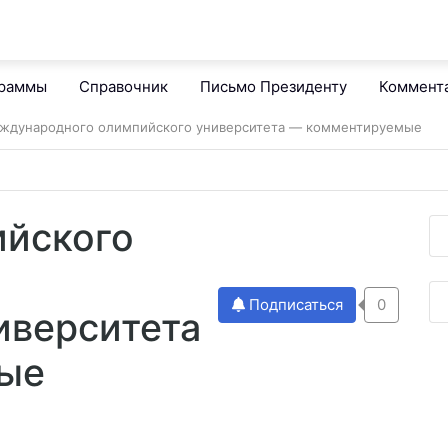
граммы
Справочник
Письмо Президенту
Коммент
еждународного олимпийского университета — комментируемые
ийского
Подписаться
0
иверситета
ые