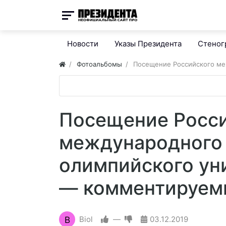
Новости
Указы Президента
Стено
Фотоальбомы
Посещение Российского м
Посещение Росс
международного
олимпийского ун
— комментируем
B
Biol
—
03.12.2019