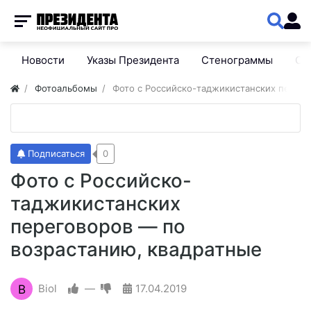
Новости
Указы Президента
Стенограммы
Сп
Фотоальбомы
Фото с Российско-таджикистанских перего
Подписаться
0
Фото с Российско-
таджикистанских
переговоров — по
возрастанию, квадратные
B
Biol
—
17.04.2019