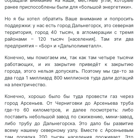
обращали внимание на наши, местные угли, которые
ранее приспособлены были для «большой энергетики».
Но я бы хотел обратить Ваше внимание и попросить
поддержки: у нас есть город Дальнегорск, это северная
территория, город 40 тысяч, в агломерации с тремя
районами – 120 тысяч [населения]. Там эти два
предприятия – «Бор» и «Дальполиметалл».
Конечно, мы помогаем им, так как там четыре тысячи
работающих, и их закрытие приведёт к закрытию
города, этого нельзя допускать. Поэтому мы где-то за
два года 1 миллиард 800 миллионов туда дали дотаций
на электричество.
Конечно, хорошо было бы туда провести газ через
город Арсеньев. От Черниговки до Арсеньева труба
где-то 60 километров, и далее посмотреть: либо
поставить небольшой завод по сжижению, мини-завод,
либо трубу до Дальнегорска. Это дало бы развитие
всему нашему северному узлу. Вместе с Арсеньевым
там порядка 200 тысяч населения проживает. Это