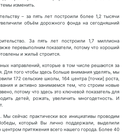
 темы изменить.
ельству – за пять лет построили более 1,2 тысячи
 увеличили объём дорожного фонда на сегодняшний
ительство. За пять лет построили 1,7 миллиона
также перевыполним показатели, потому что хороший
отовлены и жильё строится.
емных направлений, которые в том числе решаются за
я. Для того чтобы здесь больше внимания уделять, мы
вили 172 сельские школы, 164 центра [точки] роста,
вания и активно занимаемся тем, что строим новые
вено, потому что здесь это ключевой показатель для
дить детей, рожать, увеличить многодетность. И
т.
. Мы сейчас практически все инициативы проводим
Победы, который Вы лично поддержали, выделили
о центром притяжения всего нашего города. Более 40