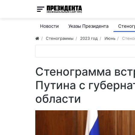
Новости
Указы Президента
Стено
Стенограммы
2023 год
Июнь
Стено
Стенограмма вст
Путина с губерн
области