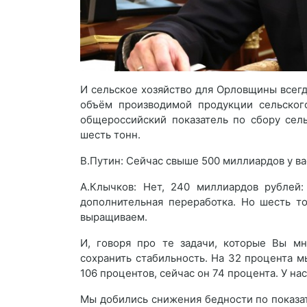
И сельское хозяйство для Орловщины всегд
объём производимой продукции сельског
общероссийский показатель по сбору сел
шесть тонн.
В.Путин: Сейчас свыше 500 миллиардов у в
А.Клычков: Нет, 240 миллиардов рублей
дополнительная переработка. Но шесть т
выращиваем.
И, говоря про те задачи, которые Вы мн
сохранить стабильность. На 32 процента м
106 процентов, сейчас он 74 процента. У на
Мы добились снижения бедности по показате