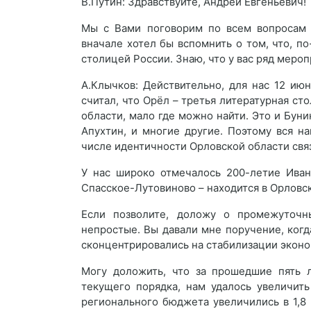
В.Путин: Здравствуйте, Андрей Евгеньевич!
Мы с Вами поговорим по всем вопросам с
вначале хотел бы вспомнить о том, что, п
столицей России. Знаю, что у вас ряд меро
А.Клычков: Действительно, для нас 12 ию
считал, что Орёл – третья литературная сто
области, мало где можно найти. Это и Бунин
Апухтин, и многие другие. Поэтому вся н
числе идентичности Орловской области связ
У нас широко отмечалось 200-летие Иван
Спасское-Лутовиново – находится в Орловс
Если позволите, доложу о промежуточн
непростые. Вы давали мне поручение, когд
сконцентрировались на стабилизации эконо
Могу доложить, что за прошедшие пять л
текущего порядка, нам удалось увеличить
регионального бюджета увеличились в 1,8 