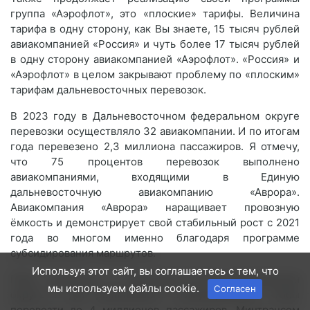
группа «Аэрофлот», это «плоские» тарифы. Величина
тарифа в одну сторону, как Вы знаете, 15 тысяч рублей
авиакомпанией «Россия» и чуть более 17 тысяч рублей
в одну сторону авиакомпанией «Аэрофлот». «Россия» и
«Аэрофлот» в целом закрывают проблему по «плоским»
тарифам дальневосточных перевозок.
В 2023 году в Дальневосточном федеральном округе
перевозки осуществляло 32 авиакомпании. И по итогам
года перевезено 2,3 миллиона пассажиров. Я отмечу,
что 75 процентов перевозок выполнено
авиакомпаниями, входящими в Единую
дальневосточную авиакомпанию «Аврора».
Авиакомпания «Аврора» наращивает провозную
ёмкость и демонстрирует свой стабильный рост с 2021
года во многом именно благодаря программе
субсидирования маршрутов.
Используя этот сайт, вы соглашаетесь с тем, что
План перевозок в Дальневосточном федеральном
мы используем файлы cookie.
Согласен
округе и для дальнейшего стимулирования, чтобы
перевезти до 4 миллионов пассажиров, Минтрансом