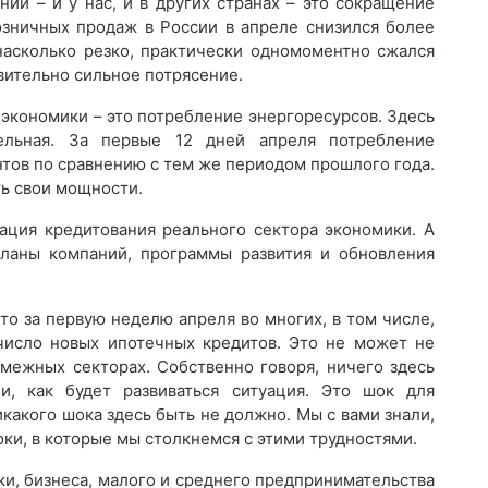
ий – и у нас, и в других странах – это сокращение
розничных продаж в России в апреле снизился более
 насколько резко, практически одномоментно сжался
вительно сильное потрясение.
 экономики – это потребление энергоресурсов. Здесь
ельная. За первые 12 дней апреля потребление
нтов по сравнению с тем же периодом прошлого года.
ть свои мощности.
нация кредитования реального сектора экономики. А
планы компаний, программы развития и обновления
что за первую неделю апреля во многих, в том числе,
число новых ипотечных кредитов. Это не может не
смежных секторах. Собственно говоря, ничего здесь
, как будет развиваться ситуация. Это шок для
какого шока здесь быть не должно. Мы с вами знали,
оки, в которые мы столкнемся с этими трудностями.
и, бизнеса, малого и среднего предпринимательства