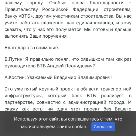
нашему городу. Особые слова благодарности –
Правительству Российской Федерации, строителям,
банку «ВТБ», другим участникам строительства. Вы нас
учите работать слаженно, как единая команда, и хочу
сказать, что у нас это получается. Мы готовы и дальше
выполнять Ваши поручения.
Благодарю за внимание.
В.Путин: Я правильно понял, что рядышком там как раз
руководитель ВТБ Андрей Леонидович?
А.Костин: Уважаемый Владимир Владимирович!
Это уже пятый крупный проект в области транспортной
инфраструктуры, который банк ВТБ реализует в
партнёрстве, совместно с администрацией города. И
скажу как есть: ни один этот проект без Вашего
непосредственного участия, Ваших командирских
Используя этот сайт, вы соглашаетесь с тем, что
решений, наверное, трудно было бы, если вообще
мы используем файлы cookie.
Согласен
возможно, осуществить. За что Вам огромное спасибо.