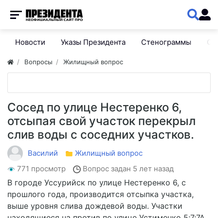
Новости
Указы Президента
Стенограммы
Сп
Вопросы
Жилищный вопрос
Сосед по улице Нестеренко 6,
отсыпая свой участок перекрыл
слив воды с соседних участков.
Василий
Жилищный вопрос
771 просмотр
Вопрос задан
5 лет назад
В городе Уссурийск по улице Нестеренко 6, с
прошлого года, производится отсыпка участка,
выше уровня слива дождевой воды. Участки
находящиеся на против по улице Устименко 5;7;7А