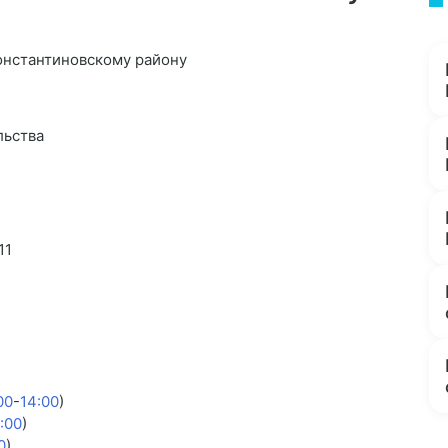
онстантиновскому району
льства
11
00
-
14:00
)
:00
)
0
)