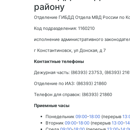
району
Отделение ГИБДД Отдела МВД России по К
Код подразделения: 1160210
исполнение административного законодате
г Константиновск, ул Донская, д 7
Контактные телефоны
Дежурная часть: (86393) 23753, (86393) 216
Отделение по ИАЗ: (86393) 21860
Телефон для справок: (86393) 21860
Приемные часы
Понедельник
09:00
-
18:00
(перерыв
13:
Вторник
09:00
-
18:00
(перерыв
13:00
-
14
Среда
09:00
-
18:00
(перерыв
13:00
-
14:0