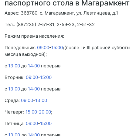
паспортного стола в Магарамкент
Адрес: 368780, с. Магарамкент, ул. Лезгинцева, д.1
Тел.: (887235) 2-51-31; 2-59-23; 2-51-32
Режим приема населения:
Понедельник:
09:00
-
15:00
/(после I и III рабочей субботы
месяца выходной);
с
13:00
до
14:00
перерыв
Вторник:
09:00
-
15:00
с
13:00
до
14:00
перерыв
Среда:
09:00
-
13:00
Четверг:
15:00
-
20:00
;
Пятница:
09:00
-
15:00
с
13:00
до
14:00
перерыв