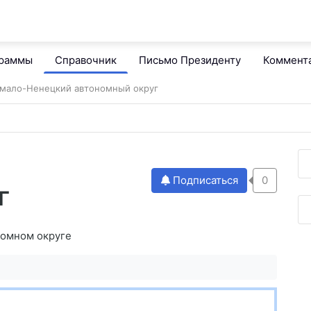
граммы
Справочник
Письмо Президенту
Коммент
мало-Ненецкий автономный округ
Подписаться
0
г
номном округе