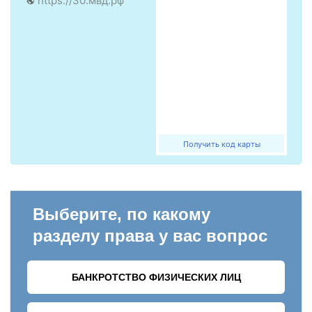
https://30.мвд.рф
Получить код карты