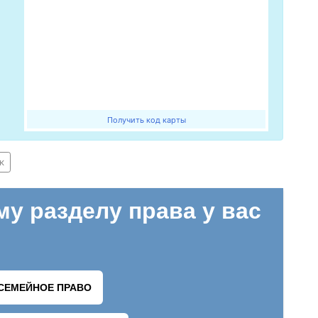
Получить код карты
к