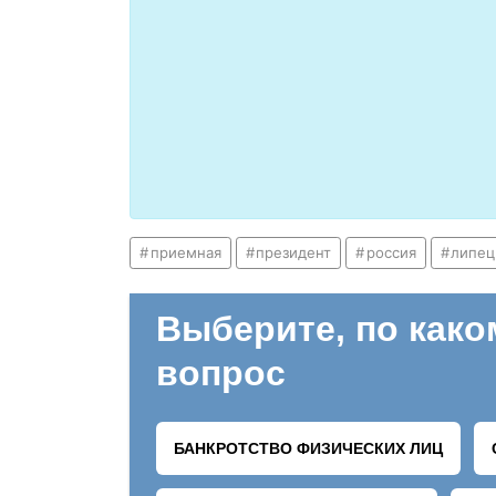
приемная
президент
россия
липец