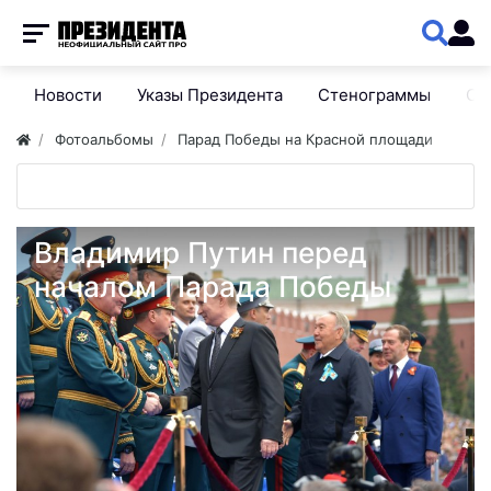
Новости
Указы Президента
Стенограммы
Сп
Фотоальбомы
Парад Победы на Красной площади
Владимир Путин перед
началом Парада Победы