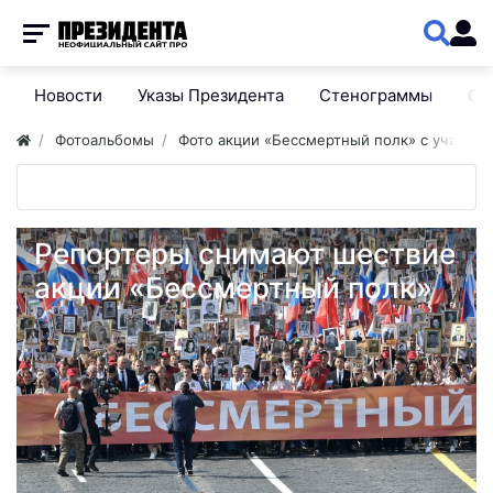
Новости
Указы Президента
Стенограммы
Сп
Фотоальбомы
Фото акции «Бессмертный полк» с участие
Репортеры снимают шествие
акции «Бессмертный полк»