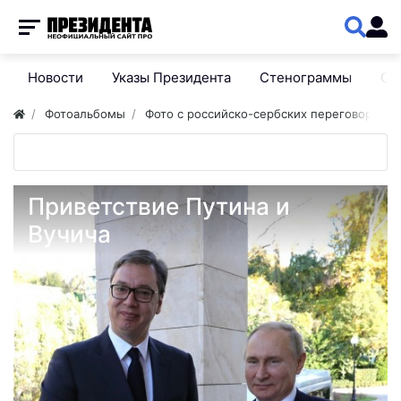
Новости
Указы Президента
Стенограммы
Сп
Фотоальбомы
Фото с российско-сербских переговоров
Приветствие Путина и
Вучича