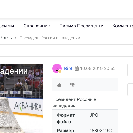
граммы
Справочник
Письмо Президенту
Коммент
й лиги
Президент России в нападении
B
Biol
10.05.2019
20:52
падении
—
Президент России в
нападении
Формат
JPG
файла
Размер
1880×1160