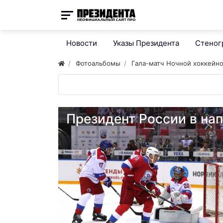
Новости
Указы Президента
Стено
Фотоальбомы
Гала-матч Ночной хоккейно
Президент России в на