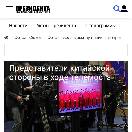
Новости
Указы Президента
Стенограммы
Сп
Фотоальбомы
Фото с ввода в эксплуатацию газопровода
Представители китайской
стороны в ходе телемоста