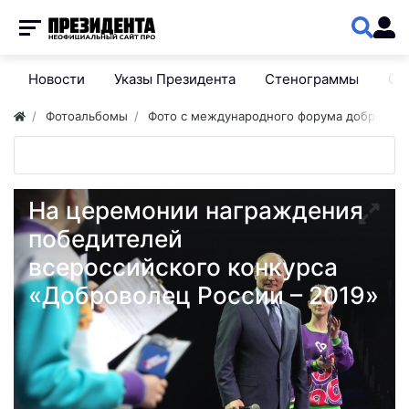
Новости
Указы Президента
Стенограммы
Сп
Фотоальбомы
Фото с международного форума добровол
На церемонии награждения
победителей
всероссийского конкурса
«Доброволец России – 2019»