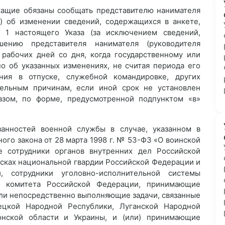
жащие обязаны сообщать представителю нанимателя
ю) об изменении сведений, содержащихся в анкете,
 1 настоящего Указа (за исключением сведений,
ению представителя нанимателя (руководителя
0 рабочих дней со дня, когда государственному или
о об указанных изменениях, не считая периода его
ния в отпуске, служебной командировке, других
тельным причинам, если иной срок не установлен
зом, по форме, предусмотренной подпунктом «в»
анностей военной службы в случае, указанном в
ного закона от 28 марта 1998 г. № 53-ФЗ «О воинской
е сотрудники органов внутренних дел Российской
йсках национальной гвардии Российской Федерации и
 сотрудники уголовно-исполнительной системы
о комитета Российской Федерации, принимающие
или непосредственно выполняющие задачи, связанные
ецкой Народной Республики, Луганской Народной
онской области и Украины, и (или) принимающие