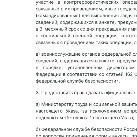
участие в контртеррористических опер
связанные с их проведением, иные госуда
(командированные) для выполнения задач н
сведений, содержащихся в анкете, предусм
в 3-месячный срок со дня прекращения ими
в специальной военной операции, контрт
связанных с проведением таких операций, л
в) военнослужащие органов федеральной с
сведений, содержащихся в анкете, предусм
в порядке, установленном директором
Федерации в соответствии со статьей 162 
федеральной службе безопасности».
3. Предоставить право давать официальные
а) Министерству труда и социальной защи
настоящего Указа, за исключением вопр
подпунктом «б» пункта 1 настоящего Указа;
б) Федеральной службе безопасности Росс
по вопросам применения формы анкеты, пр