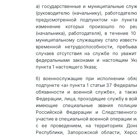
а) государственные и муниципальные слу
(руководителю (начальнику), работодател
предусмотренной подпунктом «а» пункта
изменение которых произошло по реш
(начальника), работодателя), в течение 1
муниципальному служащему стало известн
временной нетрудоспособности, пребыва
случаев отсутствия на службе по уважи
федеральными законами и настоящим Ука
пункта 1 настоящего Указа;
б) военнослужащие при исполнении обяз
подпункте «а» пункта 1 статьи 37 Федераль
обязанности и военной службе», а такж
Федерации, лица, проходящие службу в во
имеющие специальные звания полиции,
Российской Федерации и Следственног
участие в специальной военной операции 
с ее проведением, на территориях Дон
Республики, Запорожской области, Херс