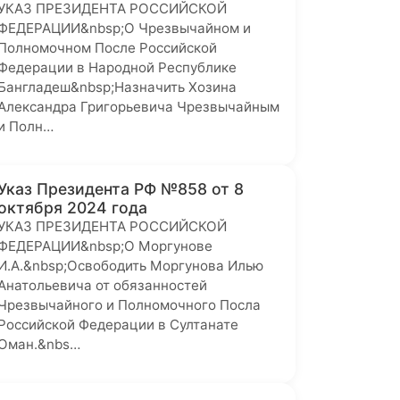
УКАЗ ПРЕЗИДЕНТА РОССИЙСКОЙ
ФЕДЕРАЦИИ&nbsp;О Чрезвычайном и
Полномочном После Российской
Федерации в Народной Республике
Бангладеш&nbsp;Назначить Хозина
Александра Григорьевича Чрезвычайным
и Полн…
Указ Президента РФ №858 от 8
октября 2024 года
УКАЗ ПРЕЗИДЕНТА РОССИЙСКОЙ
ФЕДЕРАЦИИ&nbsp;О Моргунове
И.А.&nbsp;Освободить Моргунова Илью
Анатольевича от обязанностей
Чрезвычайного и Полномочного Посла
Российской Федерации в Султанате
Оман.&nbs…