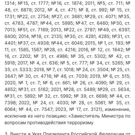
1314; №15, ст. 1777; №16, ст. 1874; 2011, №5, ст. 711; №
48, ст. 6878; 2012, № 4, ст. 471; № 8, ст. 992; № 15, ст.
1731; №22, ст. 2754; №27, ст. 3681; №29, ст. 4071; №35,
ст. 4783, 4787; №44, ст. 5995; №47, ст. 6460; №50, ст.
7013; №51, ст. 7169; 2013, №22, ст. 2787; №49, ст. 6397,
6400; 2014, №18, ст. 2135; №30, ст. 4281, 4285; №31, ст.
4401; №37, ст. 4938; №44, ст. 6046; 2015, № 1, ст. 193; №
11, ст. 1585, 1587; №28, ст. 4216; 2016, № 12, ст. 1642; №
16, ст. 2202; № 31, ст. 4986; № 35, ст. 5302; № 42, ст.
5918; 2017, № 4, ст. 636; № 5, ст. 777; № 34, ст. 5265; №
35, ст. 5333; 2018, № 7, ст. 1018; № 24, ст. 3504; № 25, ст.
3647; № 30, ст. 4716; № 46, ст. 7039; 2019, № 6, ст. 515;
2020, № 1, ст. 7; № 6, ст. 661; № 26, ст. 4090; № 29, ст.
4652; №31, ст. 5162; 2021, №28, ст. 5489; №29, ст. 5634;
№31, ст. 5892; № 32, ст. 5992; № 39, ст. 6698; № 44, ст.
7398; 2022, № 24, ст. 4030; № 28, ст. 5081; № 35, ст.
6064; № 44, ст. 7547; 2023, № 17, ст. 3121), изменение,
исключив из него позицию: «Заместитель Министра по
вопросам противодействия терроризму
3. Внести в Указ Президента Российской Федерации от