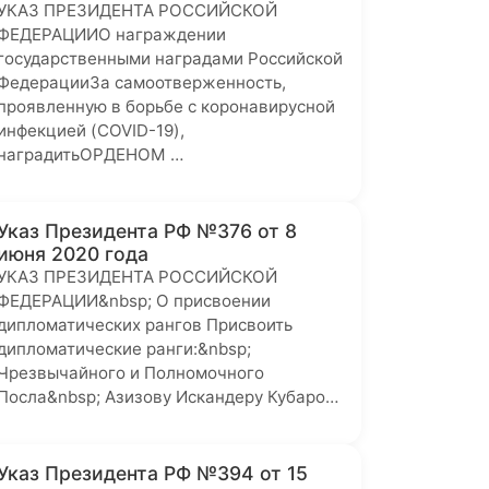
УКАЗ ПРЕЗИДЕНТА РОССИЙСКОЙ
ФЕДЕРАЦИИО награждении
государственными наградами Российской
ФедерацииЗа самоотверженность,
проявленную в борьбе с коронавирусной
инфекцией (COVID-19),
наградитьОРДЕНОМ …
Указ Президента РФ №376 от 8
июня 2020 года
УКАЗ ПРЕЗИДЕНТА РОССИЙСКОЙ
ФЕДЕРАЦИИ&nbsp; О присвоении
дипломатических рангов Присвоить
дипломатические ранги:&nbsp;
Чрезвычайного и Полномочного
Посла&nbsp; Азизову Искандеру Кубаро…
Указ Президента РФ №394 от 15