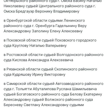
Октябрьского районного суда г. Омска Васину Наталью
Николаевну судьей Центрального районного суда г.
Омска Бредгауэр Веронику Владимировну
в Оренбургской области судьями Ленинского
районного суда г. Оренбурга Гаделынину Веру
Александровну Заполину Елену Алексеевну
в Псковской области судьей Псковского городского
суда Круглову Наталью Валерьевну
в Ростовской области судьей Волгодонского районного
суда Кислова Александра Алексеевича
в Рязанской области судьей Скопинского районного
суда Кудряшову Ирину Викторовну
в Самарской области судьей Автозаводского районного
суда г. Тольятти Абуталипова Руслана Шамильевича
судьей Богатовского районного суда Белову Екатерину
Александровну судьей Волжского районного суда
Бересневу Светлану Александровну судьями