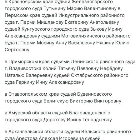
в Красноярском крае судьей Железногорского
городского суда Тутынину Марию Валентиновну в
Пермском крае судьей Индустриального районного
суда г. Перми Мишланову Екатерину Анатольевну
судьей Кунгурского городского суда Зыкову Ирину
Александровну судьями Мотовилихинского районного
суда г. Перми Мосину Анну Васильевну Няшину Юлию
Сергеевну
в Приморском крае судьями Ленинского районного суда
г. Владивостока Колий Татьяну Павловну Нефёдову
Наталью Валерьевну судьей Октябрьского районного
суда Геркину Инну Александровну
в Ставропольском крае судьей Буденновского
городского суда Белитскую Викторию Викторовну
в Амурской области судьей Благовещенского
городского суда Дорохову Ирину Геннадьевну
в Архангельской области судьей Вельского районного
суда Арестова Алексея Игоревича судьей