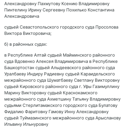
Александровну Пахмутову Ксению Владимировну
Пинтелину Ирину Сергеевну Похилько Константина
Александровича
судьей Севастопольского городского суда Просолова
Виктора Викторовича;
б) в районных судах:
в Республике Алтай судьей Майминского районного
суда Вдовенко Алексея Владимировича в Республике
Башкортостан судьей Алыдеевского районного суда
Уралбаеву Индиру Радиевну судьей Караидельского
межрайонного суда Шуматбаеву Светлану Викторовну
судьей Кировского районного суда г. Уфы Газимуллину
Марину Викторовну судьей Краснокамского
межрайонного суда Ахметшину Татьяну Владимировну
судьями Стерлитамакского городского суда Булатову
Фидалию Фаритовну Гамову Инну Александровну
судьей Туймазинского межрайонного суда Арысланову
Ильвину Ильнуровну