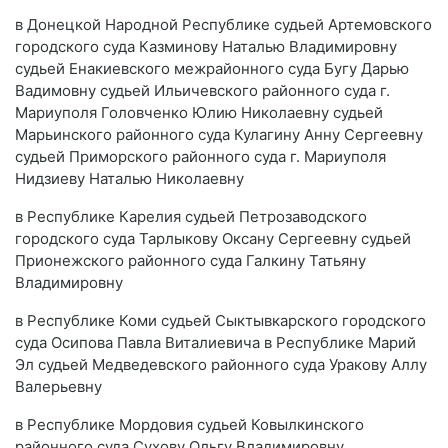
в Донецкой Народной Республике судьей Артемовского
городского суда Казминову Наталью Владимировну
судьей Енакиевского межрайонного суда Бугу Дарью
Вадимовну судьей Ильичевского районного суда г.
Мариуполя Головченко Юлию Николаевну судьей
Марьинского районного суда Кулагину Анну Сергеевну
судьей Приморского районного суда г. Мариуполя
Нидзиеву Наталью Николаевну
в Республике Карелия судьей Петрозаводского
городского суда Тарлыкову Оксану Сергеевну судьей
Прионежского районного суда Галкину Татьяну
Владимировну
в Республике Коми судьей Сыктывкарского городского
суда Осипова Павла Виталиевича в Республике Марий
Эл судьей Медведевского районного суда Уракову Аллу
Валерьевну
в Республике Мордовия судьей Ковылкинского
районного суда Сухову Ольгу Владимировну