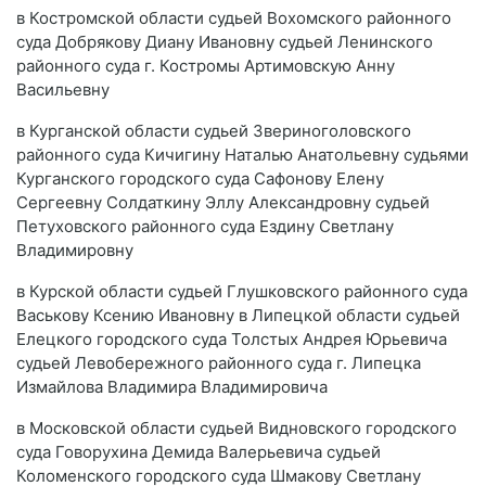
в Костромской области судьей Вохомского районного
суда Добрякову Диану Ивановну судьей Ленинского
районного суда г. Костромы Артимовскую Анну
Васильевну
в Курганской области судьей Звериноголовского
районного суда Кичигину Наталью Анатольевну судьями
Курганского городского суда Сафонову Елену
Сергеевну Солдаткину Эллу Александровну судьей
Петуховского районного суда Ездину Светлану
Владимировну
в Курской области судьей Глушковского районного суда
Васькову Ксению Ивановну в Липецкой области судьей
Елецкого городского суда Толстых Андрея Юрьевича
судьей Левобережного районного суда г. Липецка
Измайлова Владимира Владимировича
в Московской области судьей Видновского городского
суда Говорухина Демида Валерьевича судьей
Коломенского городского суда Шмакову Светлану