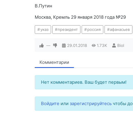
В.Путин
Москва, Кремль 29 января 2018 года №29
указ
президент
россия
афанасьев
—
29.01.2018
1.73K
Biol
Комментарии
Нет комментариев. Ваш будет первым!
Войдите
или
зарегистрируйтесь
чтобы до