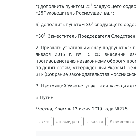
1
г) дополнить пунктом 25
следующего содер
«25Руководитель Росимущества.»;
1
д) дополнить пунктом 30
следующего соде
1
«30
. Заместитель Председателя Следствен
2. Признать утратившим силу подпункт «г» 
января 2016 г. № 5 «О внесении изм
противодействию незаконному обороту пр
по должностям, утвержденный Указом Прези
31» (Собрание законодательства Российской 
3. Настоящий Указ вступает в силу со дня ег
В.Путин
Москва, Кремль 13 июня 2019 года №275
указ
президент
россия
изменение