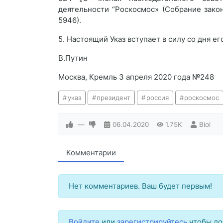
деятельности “Роскосмос» (Собрание зако
5946).
5. Настоящий Указ вступает в силу со дня ег
В.Путин
Москва, Кремль 3 апреля 2020 года №248
указ
президент
россия
роскосмос
—
06.04.2020
1.75K
Biol
Комментарии
Нет комментариев. Ваш будет первым!
Войдите
или
зарегистрируйтесь
чтобы до