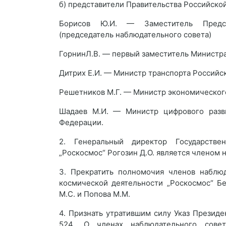
б) представители Правительства Российско
Борисов Ю.И. — Заместитель Предсе
(председатель наблюдательного совета)
ГорнинЛ.В. — первый заместитель Министр
Дитрих Е.И. — Министр транспорта Россий
Решетников М.Г. — Министр экономическог
Шадаев М.И. — Министр цифрового разви
Федерации.
2. Генеральный директор Государстве
„Роскосмос“ Рогозин Д.О. является членом 
3. Прекратить полномочия членов наблюд
космической деятельности „Роскосмос“ Бел
М.С. и Попова М.М.
4. Признать утратившим силу Указ Президе
524 „О членах наблюдательного совет