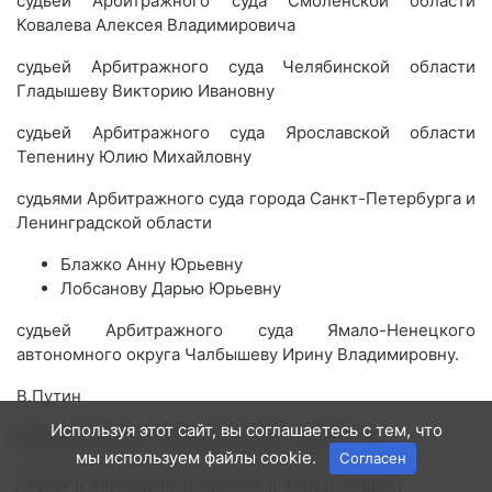
судьей Арбитражного суда Смоленской области
Ковалева Алексея Владимировича
судьей Арбитражного суда Челябинской области
Гладышеву Викторию Ивановну
судьей Арбитражного суда Ярославской области
Тепенину Юлию Михайловну
судьями Арбитражного суда города Санкт-Петербурга и
Ленинградской области
Блажко Анну Юрьевну
Лобсанову Дарью Юрьевну
судьей Арбитражного суда Ямало-Ненецкого
автономного округа Чалбышеву Ирину Владимировну.
В.Путин
Используя этот сайт, вы соглашаетесь с тем, что
Москва, Кремль 20 февраля 2020 года № 142
мы используем файлы cookie.
Согласен
указ
президент
россия
суд
судья