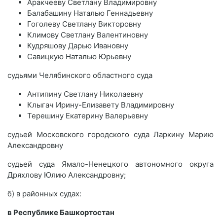
Аракчееву Светлану Владимировну
Балабашину Наталью Геннадьевну
Гоголеву Светлану Викторовну
Климову Светлану Валентиновну
Кудряшову Дарью Ивановну
Савицкую Наталью Юрьевну
судьями Челябинского областного суда
Антипину Светлану Николаевну
Клыгач Ирину-Елизавету Владимировну
Терешину Екатерину Валерьевну
судьей Московского городского суда Ларкину Марию
Александровну
судьей суда Ямало-Ненецкого автономного округа
Дряхлову Юлию Александровну;
б) в районных судах:
в Республике Башкортостан