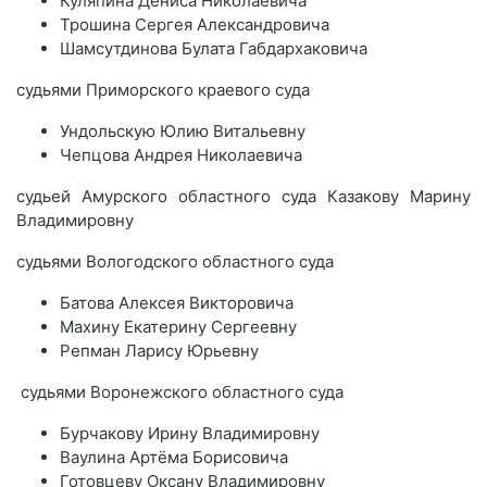
Куляпина Дениса Николаевича
Трошина Сергея Александровича
Шамсутдинова Булата Габдархаковича
судьями Приморского краевого суда
Ундольскую Юлию Витальевну
Чепцова Андрея Николаевича
судьей Амурского областного суда Казакову Марину
Владимировну
судьями Вологодского областного суда
Батова Алексея Викторовича
Махину Екатерину Сергеевну
Репман Ларису Юрьевну
судьями Воронежского областного суда
Бурчакову Ирину Владимировну
Ваулина Артёма Борисовича
Готовцеву Оксану Владимировну