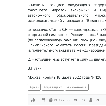
заменить позицией следующего содерж
факультета мировой экономики и мир
автономного образовательного учре
исследовательский университет “Высшая шк
в) позицию: «Титов В.Н. — вице-президент
спортивной гимнастики России, первый в
(по согласованию)» заменить позицией сл
Олимпийского комитета России, президен
исполнительного комитета Международной 
2. Настоящий Указ вступает в силу со дня ег
В.Путин
Москва, Кремль 18 марта 2022 года № 128
указ
президент
изменение
—
18.03.2022
1.17K
Biol