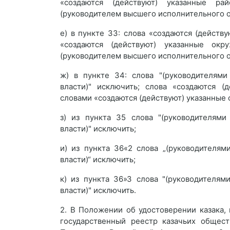
«создаются (действуют) указанные ра
(руководителем высшего исполнительного о
е) в пункте З3: слова «создаются (действ
«создаются (действуют) указанные окр
(руководителем высшего исполнительного о
ж) в пункте З4: слова "(руководителями
власти)" исключить; слова «создаются (
словами «создаются (действуют) указанные 
з) из пункта З5 слова "(руководителями
власти)" исключить;
и) из пункта З6«2 слова „(руководителя
власти)“ исключить;
к) из пункта З6»3 слова "(руководителя
власти)" исключить.
2. В Положении об удостоверении казака,
государственный реестр казачьих общес