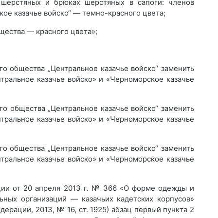
 шерстяных и брюках шерстяных в сапоги: членов
кое казачье войско“ — темно-красного цвета;
бщества — красного цвета»;
его общества „Центральное казачье войско“ заменить
нтральное казачье войско» и «Черноморское казачье
его общества „Центральное казачье войско“ заменить
нтральное казачье войско» и «Черноморское казачье
его общества „Центральное казачье войско“ заменить
нтральное казачье войско» и «Черноморское казачье
ции от 20 апреля 2013 г. № 366 «О форме одежды и
льных организаций — казачьих кадетских корпусов»
ерации, 2013, № 16, ст. 1925) абзац первый пункта 2