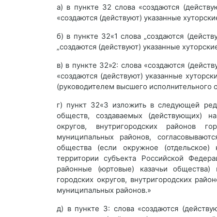
а) в пункте З2 слова «создаются (действ
«создаются (действуют) указанные хуторски
б) в пункте З2«1 слова „создаются (дейст
„создаются (действуют) указанные хуторски
в) в пункте З2»2: слова «создаются (дейст
«создаются (действуют) указанные хуторски
(руководителем высшего исполнительного о
г) пункт З2«3 изложить в следующей ред
обществ, создаваемых (действующих) на
округов, внутригородских районов го
муниципальных районов, согласовываютс
общества (если окружное (отдельское) 
территории субъекта Российской Федерац
районные (юртовые) казачьи общества) 
городских округов, внутригородских райо
муниципальных районов.»
д) в пункте 3: слова «создаются (действ