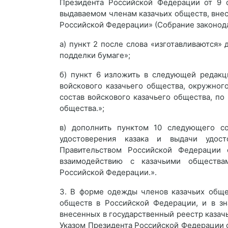
Президента Российской Федерации от 9 ф
выдаваемом членам казачьих обществ, внес
Российской Федерации» (Собрание законодат
а) пункт 2 после слова «изготавливаются»
подделки бумаге»;
б) пункт 6 изложить в следующей редакц
войскового казачьего общества, окружного
состав войскового казачьего общества, по
общества.»;
в) дополнить пунктом 10 следующего со
удостоверения казака и выдачи удост
Правительством Российской Федерации 
взаимодействию с казачьими обществ
Российской Федерации.».
3. В форме одежды членов казачьих обще
обществ в Российской Федерации, и в зн
внесенных в государственный реестр каза
Указом Президента Российской Федерации о