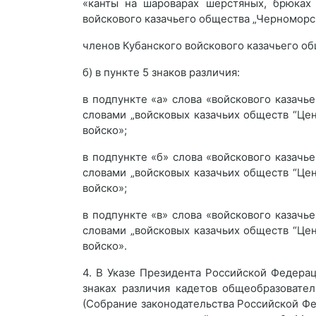
«канты на шароварах шерстяных, брюках
войскового казачьего общества „Черноморс
членов Кубанского войскового казачьего о
б) в пункте 5 знаков различия:
в подпункте «а» слова «войскового казачь
словами „войсковых казачьих обществ “Це
войско»;
в подпункте «б» слова «войскового казачь
словами „войсковых казачьих обществ “Це
войско»;
в подпункте «в» слова «войскового казачь
словами „войсковых казачьих обществ “Це
войско».
4. В Указе Президента Российской Федера
знаках различия кадетов общеобразовате
(Собрание законодательства Российской Фед