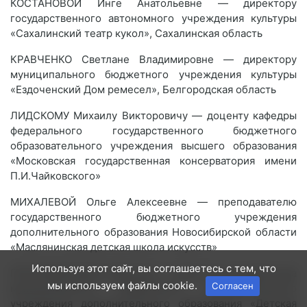
КОСТАНОВОИ Инге Анатольевне — директору
государственного автономного учреждения культуры
«Сахалинский театр кукол», Сахалинская область
КРАВЧЕНКО Светлане Владимировне — директору
муниципального бюджетного учреждения культуры
«Ездоченский Дом ремесел», Белгородская область
ЛИДСКОМУ Михаилу Викторовичу — доценту кафедры
федерального государственного бюджетного
образовательного учреждения высшего образования
«Московская государственная консерватория имени
П.И.Чайковского»
МИХАЛЕВОЙ Ольге Алексеевне — преподавателю
государственного бюджетного учреждения
дополнительного образования Новосибирской области
«Маслянинская детская школа искусств»
Используя этот сайт, вы соглашаетесь с тем, что
ПУГАЧЕВОЙ Ирине Ивановне — заместителю директора
мы используем файлы cookie.
Согласен
муниципального бюджетного образовательного
учреждения дополнительного образования «Детская