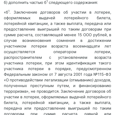
1
б) дополнить частью б
следующего содержания:
1
«б
. Заключение договоров об участии в лотерее,
оформляемых выдачей лотерейного билета,
лотерейной квитанции, а также выплата, передача или
предоставление выигрышей по таким договорам при
сумме расчета, составляющей менее 15 ООО рублей, в
случае возникновения сомнения в достижении
участником лотереи возраста восемнадцати лет
осуществляется оператором лотереи,
распространителем с установлением возраста
участника лотереи, при этом идентификация такого
участника лотереи в порядке, предусмотренном
Федеральным законом от 7 августа 2001 года №115-ФЗ
«О противодействии легализации (отмыванию) доходов,
полученных преступным путем, и финансированию
терроризма», не проводится. Заключение договоров об
участии в лотерее, оформляемых выдачей лотерейного
билета, лотерейной квитанции, а также выплата,
передача или предоставление выигрышей по таким
договорам при сумме расчета, равной или