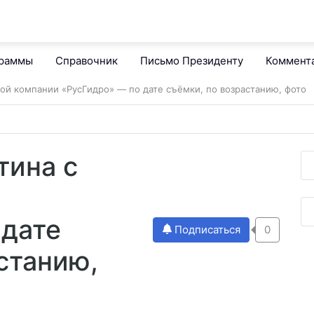
граммы
Справочник
Письмо Президенту
Коммент
вой компании «РусГидро» — по дате съёмки, по возрастанию, фото
тина с
 дате
Подписаться
0
станию,