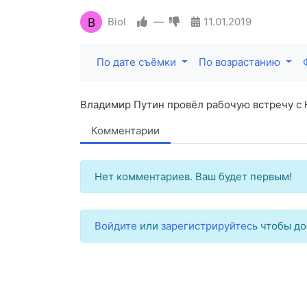
B
Biol
—
11.01.2019
По дате съёмки
По возрастанию
Владимир Путин провёл рабочую встречу с
Комментарии
Нет комментариев. Ваш будет первым!
Войдите
или
зарегистрируйтесь
чтобы до