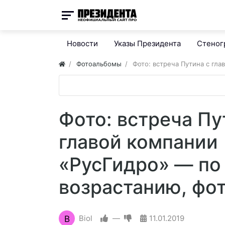
Новости
Указы Президента
Стено
Фотоальбомы
Фото: встреча Путина с гл
Фото: встреча Пу
главой компании
«РусГидро» — по
возрастанию, фо
B
Biol
—
11.01.2019