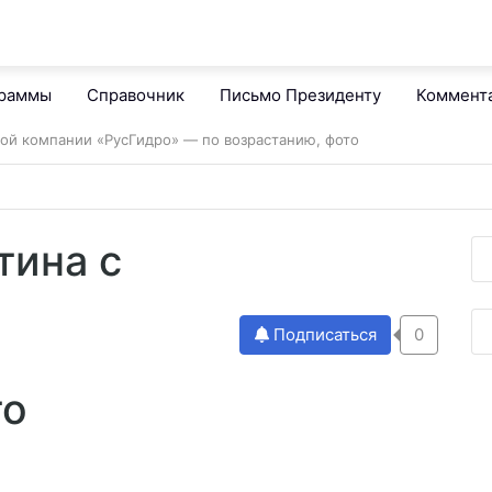
граммы
Справочник
Письмо Президенту
Коммент
авой компании «РусГидро» — по возрастанию, фото
тина с
Подписаться
0
то