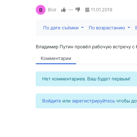
B
Biol
—
11.01.2019
По дате съёмки
По возрастанию
Владимир Путин провёл рабочую встречу с
Комментарии
Нет комментариев. Ваш будет первым!
Войдите
или
зарегистрируйтесь
чтобы до