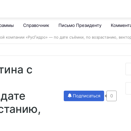
граммы
Справочник
Письмо Президенту
Коммент
авой компании «РусГидро» — по дате съёмки, по возрастанию, векто
тина с
 дате
Подписаться
0
станию,