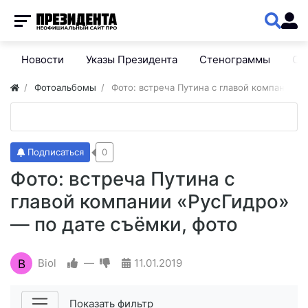
Новости
Указы Президента
Стенограммы
Сп
Фотоальбомы
Фото: встреча Путина с главой компании «
Подписаться
0
Фото: встреча Путина с
главой компании «РусГидро»
— по дате съёмки, фото
B
Biol
—
11.01.2019
Показать фильтр